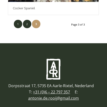
Cocker Spaniël
1
2
3
Page 3 of 3
Dorpsstraat 17, 5735 EA Aarle-Rixtel, Nederland
T:
+31 (0)6 – 22 797 357
E:
antonie.de.rooij@gmail.com