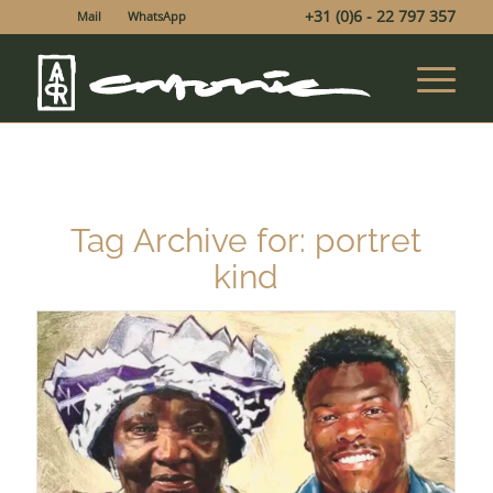
+31 (0)6 - 22 797 357
Mail
WhatsApp
Tag Archive for:
portret
kind