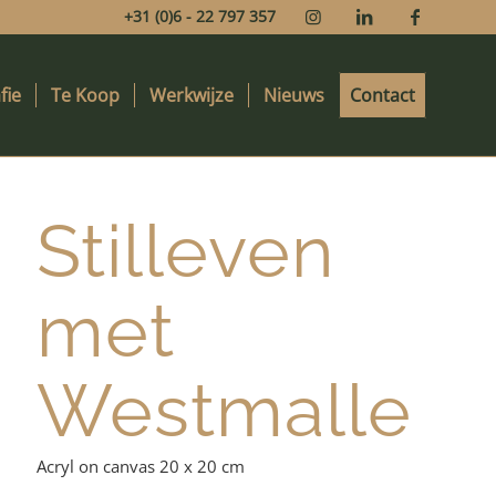
+31 (0)6 - 22 797 357
fie
Te Koop
Werkwijze
Nieuws
Contact
Stilleven
met
Westmalle
Acryl on canvas 20 x 20 cm