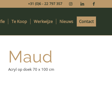
+31 (0)6 - 22 797 357
fie
Te Koop
Werkwijze
Nieuws
Contact
Maud
Acryl op doek 70 x 100 cm