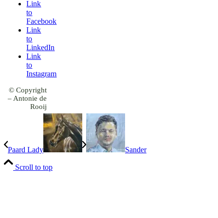
Link
to
Facebook
Link
to
LinkedIn
Link
to
Instagram
© Copyright
– Antonie de
Rooij
Paard Lady
Sander
Scroll to top