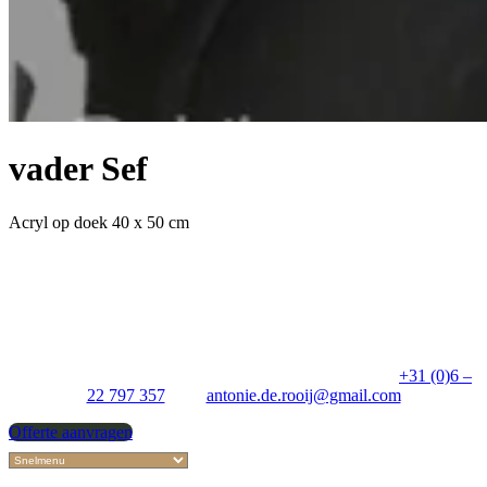
vader Sef
Acryl op doek 40 x 50 cm
Dorpsstraat 17, 5735 EA Aarle-Rixtel, Nederland T:
+31 (0)6 –
22 797 357
E:
antonie.de.rooij@gmail.com
Offerte aanvragen