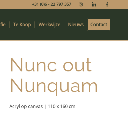
+31 (0)6 - 22 797 357
fie
Te Koop
Werkwijze
Nieuws
Contact
Nunc out
Nunquam
Acryl op canvas | 110 x 160 cm