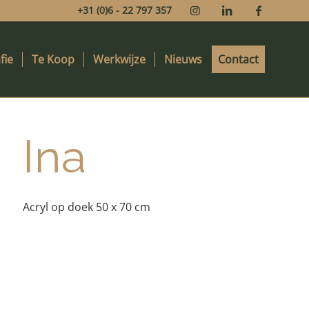
+31 (0)6 - 22 797 357
fie
Te Koop
Werkwijze
Nieuws
Contact
Ina
Acryl op doek 50 x 70 cm