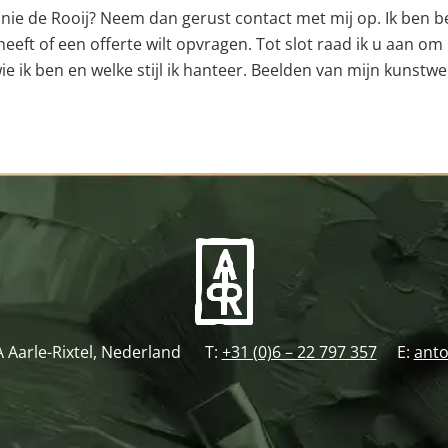
ie de Rooij? Neem dan gerust contact met mij op. Ik ben ber
eeft of een offerte wilt opvragen. Tot slot raad ik u aan om
wie ik ben en welke stijl ik hanteer. Beelden van mijn kun
A Aarle-Rixtel, Nederland T:
+31 (0)6 – 22 797 357
E:
anto