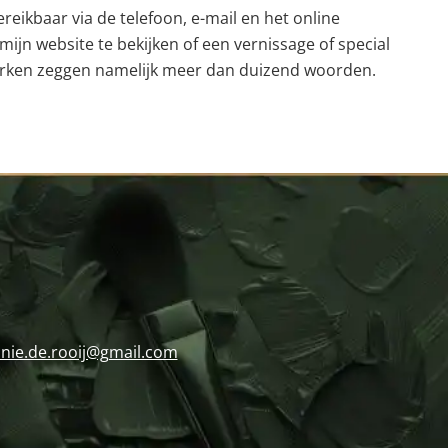
eikbaar via de telefoon, e-mail en het online
 mijn website te bekijken of een vernissage of special
stwerken zeggen namelijk meer dan duizend woorden.
nie.de.rooij@gmail.com