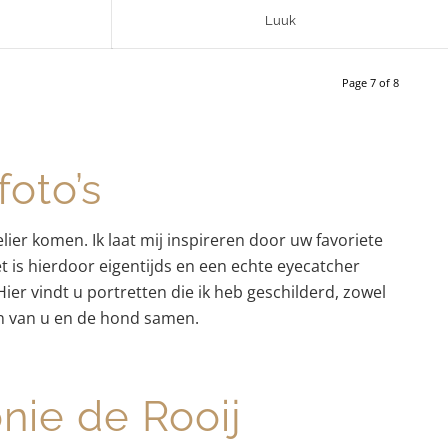
Luuk
Page 7 of 8
oto’s
lier komen. Ik laat mij inspireren door uw favoriete
et is hierdoor eigentijds en een echte eyecatcher
ier vindt u portretten die ik heb geschilderd, zowel
n van u en de hond samen.
nie de Rooij